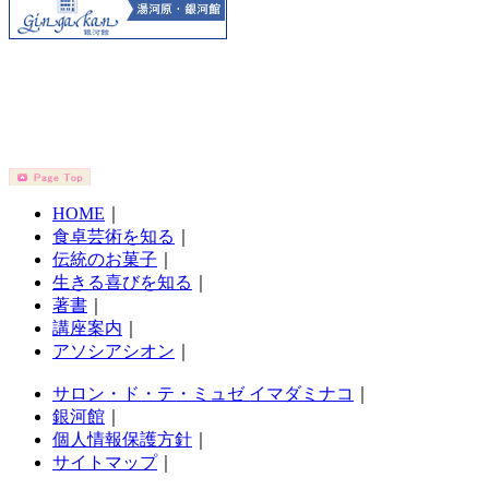
HOME
｜
食卓芸術を知る
｜
伝統のお菓子
｜
生きる喜びを知る
｜
著書
｜
講座案内
｜
アソシアシオン
｜
サロン・ド・テ・ミュゼ イマダミナコ
｜
銀河館
｜
個人情報保護方針
｜
サイトマップ
｜